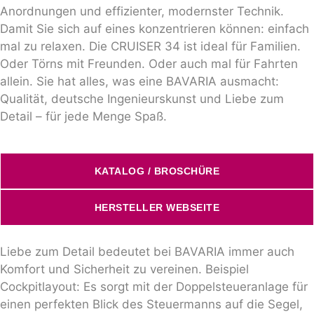
Anordnungen und effizienter, modernster Technik.
Damit Sie sich auf eines konzentrieren können: einfach
mal zu relaxen. Die CRUISER 34 ist ideal für Familien.
Oder Törns mit Freunden. Oder auch mal für Fahrten
allein. Sie hat alles, was eine BAVARIA ausmacht:
Qualität, deutsche Ingenieurskunst und Liebe zum
Detail – für jede Menge Spaß.
KATALOG / BROSCHÜRE
HERSTELLER WEBSEITE
Liebe zum Detail bedeutet bei BAVARIA immer auch
Komfort und Sicherheit zu vereinen. Beispiel
Cockpitlayout: Es sorgt mit der Doppelsteueranlage für
einen perfekten Blick des Steuermanns auf die Segel,