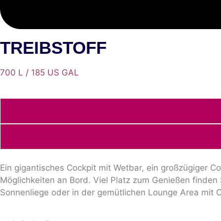
TREIBSTOFF
700 L / 185 US GAL
Ein gigantisches Cockpit mit Wetbar, ein großzügiger C
Möglichkeiten an Bord. Viel Platz zum Genießen finden
Sonnenliege oder in der gemütlichen Lounge Area mit C