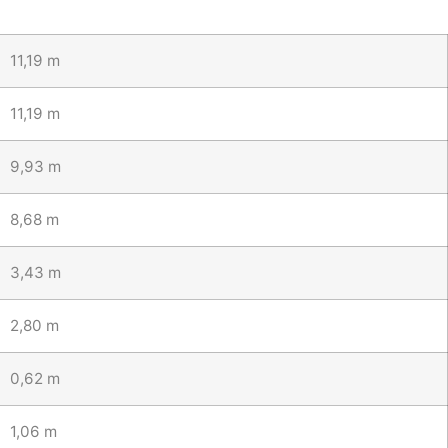
11,19 m
11,19 m
9,93 m
8,68 m
3,43 m
2,80 m
0,62 m
1,06 m