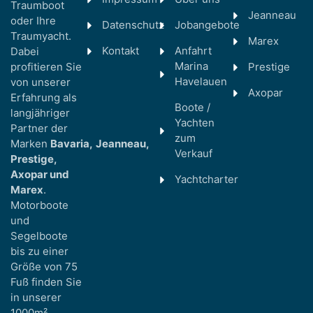
Traumboot
Jeanneau
oder Ihre
Datenschutz
Jobangebote
Traumyacht.
Marex
Kontakt
Anfahrt
Dabei
Marina
profitieren Sie
Prestige
Havelauen
von unserer
Axopar
Erfahrung als
Boote /
langjähriger
Yachten
Partner der
zum
Marken
Bavaria,
Jeanneau,
Verkauf
Prestige,
Axopar und
Yachtcharter
Marex
.
Motorboote
und
Segelboote
bis zu einer
Größe von 75
Fuß finden Sie
in unserer
1000m²