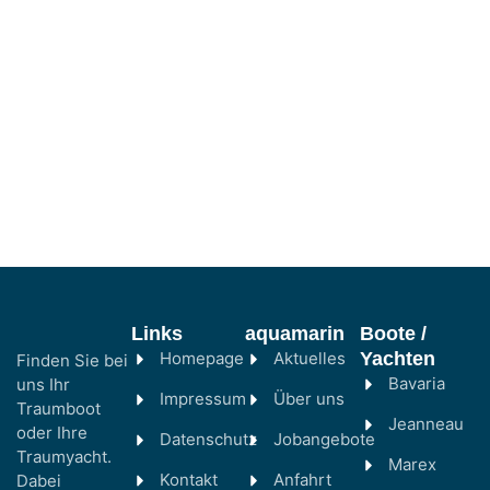
Links
aquamarin
Boote /
Homepage
Aktuelles
Yachten
Finden Sie bei
Bavaria
uns Ihr
Impressum
Über uns
Traumboot
Jeanneau
oder Ihre
Datenschutz
Jobangebote
Traumyacht.
Marex
Kontakt
Anfahrt
Dabei