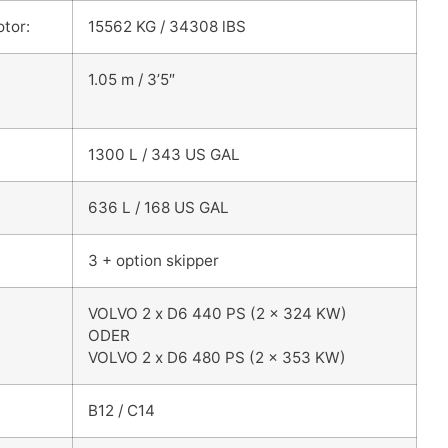
tor:
15562 KG / 34308 lBS
1.05 m / 3’5″
:
1300 L / 343 US GAL
636 L / 168 US GAL
3 + option skipper
VOLVO 2 x D6 440 PS (2 x 324 KW)
ODER
VOLVO 2 x D6 480 PS (2 x 353 KW)
B12 / C14