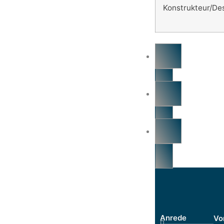
Konstrukteur/Des
Anrede
Vo