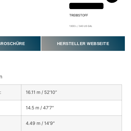
TREIBSTOFF
1300 L / 343 US GAL
 BROSCHÜRE
HERSTELLER WEBSEITE
n
:
16.11 m / 52’10”
14.5 m / 47’7″
4.49 m / 14’9″