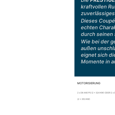
Die
PRESTIG
kraftvollen Ru
zuverlässiges
Dieses Coupé-
echten Chara
durch seinen 
Wie bei der g
außen unschla
eignet sich d
Momente in a
MOTORISIERUNG
2 x D6 440 PS (2 x 324 KW) ODER 2 x
(2 x 353 KW)