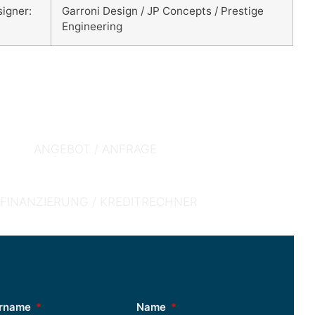
igner:
Garroni Design / JP Concepts / Prestige
Engineering
PREIS
ANGEBOT / ANFRAGE
FINANZIERUNG / KREDITRECHNER
rname
Name