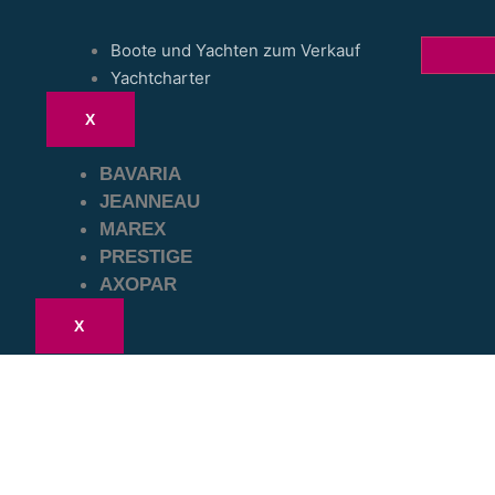
Boote und Yachten zum Verkauf
Yachtcharter
X
BAVARIA
JEANNEAU
MAREX
PRESTIGE
AXOPAR
X